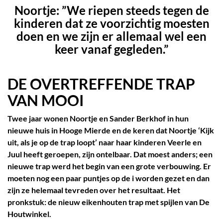
Noortje: ”We riepen steeds tegen de
kinderen dat ze voorzichtig moesten
doen en we zijn er allemaal wel een
keer vanaf gegleden.”
DE OVERTREFFENDE TRAP
VAN MOOI
31 AD, Bladel
rwaarden
|
Openingstijden
Twee jaar wonen Noortje en Sander Berkhof in hun
nieuwe huis in Hooge Mierde en de keren dat Noortje ‘Kijk
uit, als je op de trap loopt’ naar haar kinderen Veerle en
Juul heeft geroepen, zijn ontelbaar. Dat moest anders; een
nieuwe trap werd het begin van een grote verbouwing. Er
moeten nog een paar puntjes op de i worden gezet en dan
zijn ze helemaal tevreden over het resultaat. Het
pronkstuk: de nieuw eikenhouten trap met spijlen van De
Houtwinkel.