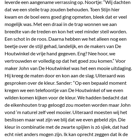
leverde een aangename verrassing op. Noortje: “Wij dachten
dat we een steile trap zouden behouden. Toen Stijn hier
kwam en de boel eens goed ging opmeten, bleek dat er veel
mogelijk was. Met een draai in de trap wonnen we aan
breedte van de treden en kon het veel minder steil worden.
Een schot in de roos. Daarna hebben we het alleen nog een
beetje over de stijl gehad, landelijk, en de makers van De
Houtwinkel de vrije hand gegeven. Eng? Nee hoor, we
vertrouwden er volledig op dat het goed zou komen.” Voor
maker John van De Houtwinkel was het een mooie uitdaging.
Hij kreeg de maten door en kon aan de slag. Uiteraard was
gesproken over de kleur. Sander: “Op een bepaald moment
kregen we een telefoontje van De Houtwinkel of we even
wilden komen kijken voor de kleur. We hadden bedacht dat
de eikenhouten trap geloogd zou moeten worden maar John
vond ‘m naturel zelf veel mooier. Uiteraard moesten wij het
beslissen maar wat zijn we blij dat we even gebeld zijn. Die
kleur in combinatie met de zwarte spijlen is zó sjiek, dat had
echt niet anders mogen zijn. Ik kan oprecht zeggen dat ik de