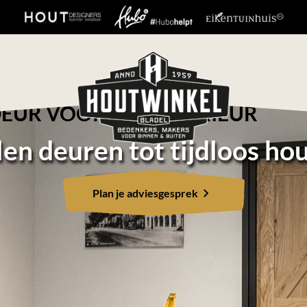
EUR VOOR ELK INTERIEUR
len deuren tot tijdloos ho
Plan je adviesgesprek