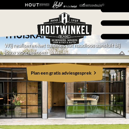
VAN LUXE BUITENVERBLIJF
TOT MODERN
THUISKANTOOR:
Wij realiseren het tuinhuis dat naadloos aansluit bij
jouw woonwensen
Plan een gratis adviesgesprek