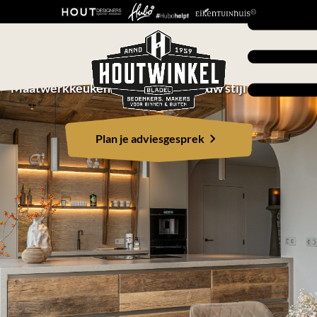
JOUW KEUKEN. JOUW
VERHAAL.
Maatwerkkeukens die passen bij jouw stijl en leven
Plan je adviesgesprek