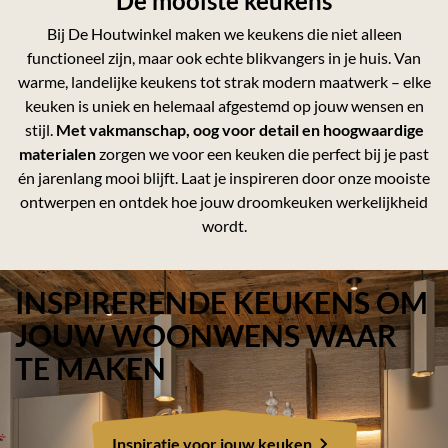
De mooiste keukens
Bij De Houtwinkel maken we keukens die niet alleen
functioneel zijn, maar ook echte blikvangers in je huis. Van
warme, landelijke keukens tot strak modern maatwerk – elke
keuken is uniek en helemaal afgestemd op jouw wensen en
stijl.
Met vakmanschap, oog voor detail en hoogwaardige
materialen
zorgen we voor een keuken die perfect bij je past
én jarenlang mooi blijft. Laat je inspireren door onze mooiste
ontwerpen en ontdek hoe jouw droomkeuken werkelijkheid
wordt.
INSPIRERENDE KEUKENS OM
JOUW WOONWENS WAAR
TE MAKEN
Inspiratie voor jouw keuken