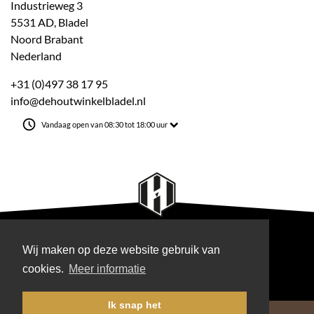
Industrieweg 3
5531 AD, Bladel
Noord Brabant
Nederland
+31 (0)497 38 17 95
info@dehoutwinkelbladel.nl
Vandaag open van 08:30 tot 18:00 uur
BEDENKERS, MAKERS VOOR BINNEN & BUITEN
Interesse om samen jouw
Wij maken op deze website gebruik van
woonwens te realiseren?
cookies.
Meer informatie
Ik snap het