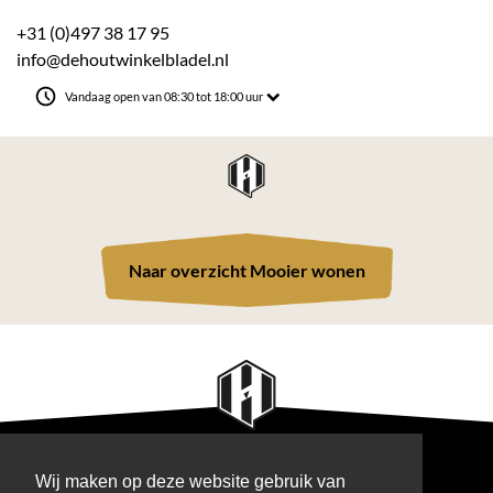
+31 (0)497 38 17 95
info@dehoutwinkelbladel.nl
Vandaag open van 08:30 tot 18:00 uur
Naar overzicht Mooier wonen
Interesse om samen jouw
BEDENKERS, MAKERS VOOR BINNEN & BUITEN
woonwens te realiseren?
Wij maken op deze website gebruik van