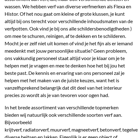
wassen. We hebben verf van diverse verfmerken als Flexa en
Histor. Of het nou gaat om kleine of grote klussen, je kunt
altijd bij ons terecht voor verschillende inhoudsmaten van de
verfpotten. Ook vind je bij ons alle schildersbenodigdheden )
om mee te schuren, reinigen, af te dekken en te schilderen.
Mocht je er zelf niet uit komen of vind je het fijn als er iemand
meedenkt met jouw persoonlijke situatie? Geen probleem,
ons vakkundig personeel staat altijd voor je klaar om je te
helpen met je vragen en mee te denken hoe het bij jou het
beste past. De kennis en ervaring van ons personeel zal je
helpen met het maken van de juiste keuzes, want het is
vanzelfsprekend belangrijk dat dit deel van het interieur
precies zo wordt als je van tevoren voor ogen had.
In het brede assortiment van verschillende topmerken
bieden wij natuurlijk ook verschillende soorten verf aan.
Bijvoorbeeld
krijtverf, radiatorverf, muurverf, magneetverf, betonverf, tegelve
diverse beitsen en lakken. Eigenlijk is er geen object of