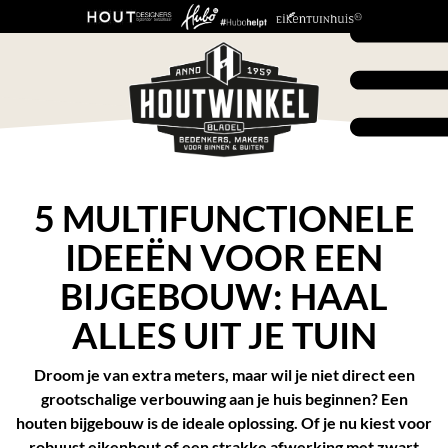
5 MULTIFUNCTIONELE
IDEEËN VOOR EEN
BIJGEBOUW: HAAL
ALLES UIT JE TUIN
Droom je van extra meters, maar wil je niet direct een
grootschalige verbouwing aan je huis beginnen? Een
houten bijgebouw is de ideale oplossing. Of je nu kiest voor
robuust eikenhout of een strakke afwerking met zwart