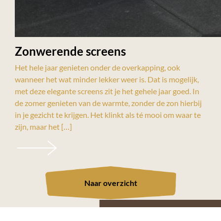
Zonwerende screens
Het hele jaar genieten onder de overkapping, ook
wanneer het wat minder lekker weer is. Dat is mogelijk,
met deze elegante screens zit je het gehele jaar goed. In
de zomer genieten van de warmte, zonder de zon hierbij
in je gezicht te krijgen. Het klinkt als té mooi om waar te
zijn, maar het […]
Naar overzicht
Interesse om samen jouw