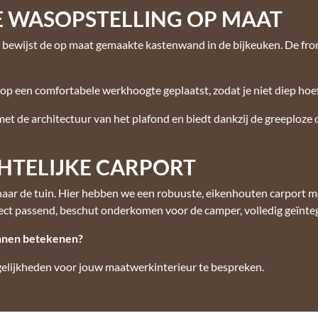
E WASOPSTELLING OP MAAT
n, bewijst de op maat gemaakte kastenwand in de bijkeuken. De fro
p een comfortabele werkhoogte geplaatst, zodat je niet diep hoef
et de architectuur van het plafond en biedt dankzij de greeploz
HTELIJKE CARPORT
naar de tuin. Hier hebben we een robuuste, eikenhouten carport m
fect passend, beschut onderkomen voor de camper, volledig geïnte
nnen betekenen?
lijkheden voor jouw maatwerkinterieur te bespreken.