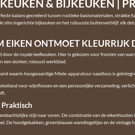
 KEUKEN & BIJKEUKEN | P
ecte balans gecreëerd tussen rustieke basismaterialen, strakke fu
e slim ingerichte bijkeuken en het robuuste buitenverblijf: elk de
M EIKEN ONTMOET KLEURRIJK 
door de royale leefkeuken. Hier is gekozen voor fronten van war
n een donker, robuust werkblad.
wand waarin hoogwaardige Miele-apparatuur naadloos is geïntegr
keiland voor wijnflessen en een persoonlijke verzameling, verlic
ft.
 Praktisch
mbachtelijke stijl naar voren. De combinatie van de eikenhouten
evoel. De handgebakken, groenblauwe wandtegeltjes en de vintage 