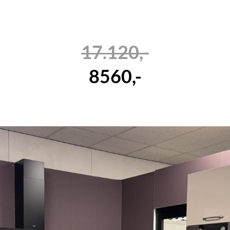
17.120,-
8560,-