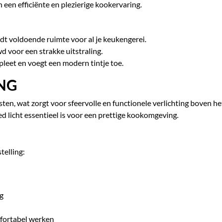
 een efficiënte en plezierige kookervaring.
dt voldoende ruimte voor al je keukengerei.
d voor een strakke uitstraling.
leet en voegt een modern tintje toe.
ING
ten, wat zorgt voor sfeervolle en functionele verlichting boven het
 licht essentieel is voor een prettige kookomgeving.
telling:
g
fortabel werken