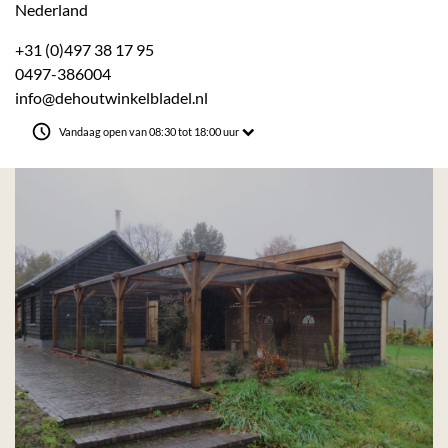
Nederland
+31 (0)497 38 17 95
0497-386004
info@dehoutwinkelbladel.nl
Vandaag open van 08:30 tot 18:00 uur
31 AD, Bladel
rwaarden
|
Openingstijden