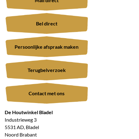
Mail direct
Bel direct
Persoonlijke afspraak maken
Terugbelverzoek
Contact met ons
De Houtwinkel Bladel
Industrieweg 3
5531 AD, Bladel
Noord Brabant