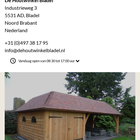
De Houtwinkel Bladel
Industrieweg 3
5531 AD, Bladel
Noord Brabant
Nederland
+31 (0)497 38 17 95
info@dehoutwinkelbladel.nl
Vandaag open van 08:30 tot 17:00 uur
31 AD, Bladel
rwaarden
|
Openingstijden