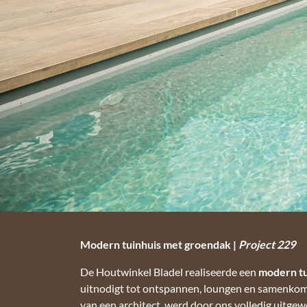
Modern tuinhuis met groendak |
Project 229
De Houtwinkel Bladel realiseerde een
modern tu
uitnodigt tot ontspannen, loungen en samenkom
van een architect, werd door ons volledig uitgewe