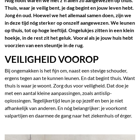
Nog nooit waren we met z’n allen zó aangewezen op thuis.
Thuis, waar je veilig bent, je dag begint en jouw leven hebt.
Jong én oud. Hoewel we het allemaal samen doen, zijn we
in deze tijd nóg sterker op onszelf aangewezen. We leunen
op thuis, tot op hoge leeftijd. Ongelukjes zitten in een klein
hoekje, in de rest zit het geluk. Vooral als je jouw huis hebt
voorzien van een steuntje in de rug.
VEILIGHEID VOOROP
Bij ongemakken is het fijn om, naast een stevige schouder,
ergens tegen aan te kunnen leunen. En dat begint thuis. Want
thuis is waar je woont. Zorg dus voor veiligheid. Dat doe je
met een aantal kleine aanpassingen, zoals antislip-
31 AD, Bladel
oplossingen. Tegelijkertijd leun je op jezelf en ben je niet
rwaarden
|
Openingstijden
afhankelijk van anderen. En nóg belangrijker: je voorkomt
valpartijen en daarmee de gang naar het ziekenhuis of érger.