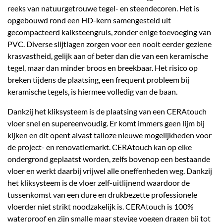
reeks van natuurgetrouwe tegel- en steendecoren. Het is
opgebouwd rond een HD-kern samengesteld uit
gecompacteerd kalksteengruis, zonder enige toevoeging van
PVC. Diverse slijtlagen zorgen voor een nooit eerder geziene
krasvastheid, gelijk aan of beter dan die van een keramische
tegel, maar dan minder broos en breekbaar. Het risico op
breken tijdens de plaatsing, een frequent probleem bij
keramische tegels, is hiermee volledig van de baan.
Dankzij het kliksysteem is de plaatsing van een CERAtouch
vloer snel en supereenvoudig. Er komt immers geen lijm bij
kijken en dit opent alvast talloze nieuwe mogelijkheden voor
de project- en renovatiemarkt. CERAtouch kan op elke
ondergrond geplaatst worden, zelfs bovenop een bestaande
vloer en werkt daarbij vrijwel alle oneffenheden weg. Dankzij
het kliksysteem is de vloer zelf-uitlijnend waardoor de
tussenkomst van een dure en drukbezette professionele
vloerder niet strikt noodzakelijk is. CERAtouch is 100%
waterproof en zijn smalle maar stevige voegen dragen bij tot