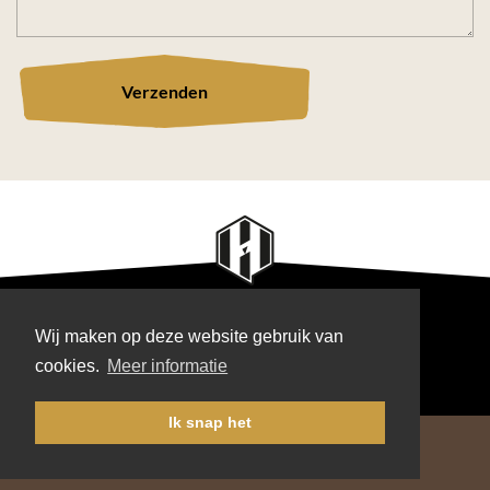
Interesse om samen jouw
woonwens te realiseren?
BEDENKERS, MAKERS VOOR BINNEN & BUITEN
Wij maken op deze website gebruik van
cookies.
Meer informatie
Ik snap het
Industrieweg 3
|
5531 AD, Bladel
0497 38 17 95
|
info@dehoutwinkelbladel.nl